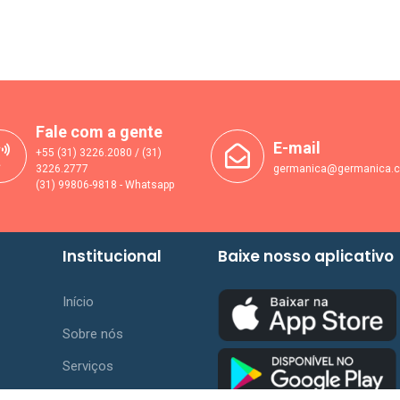
Fale com a gente
E-mail
+55 (31) 3226.2080 / (31)
3226.2777
germanica@germanica.c
(31) 99806-9818 - Whatsapp
Institucional
Baixe nosso aplicativo
Início
Sobre nós
Serviços
Fale conosco