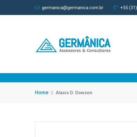
germanica@germanica.com.br
+55 (31)
Home
Alaxis D. Dowson