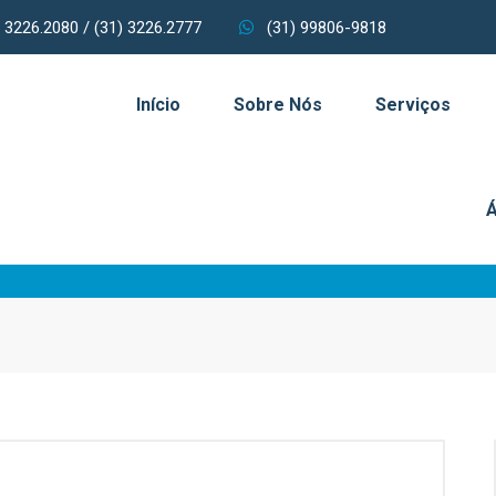
 3226.2080 / (31) 3226.2777
(31) 99806-9818
Início
Sobre Nós
Serviços
Á